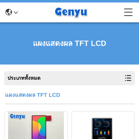
แผงแสดงผล TFT LCD
ประเภททั้งหมด
แผงแสดงผล TFT LCD