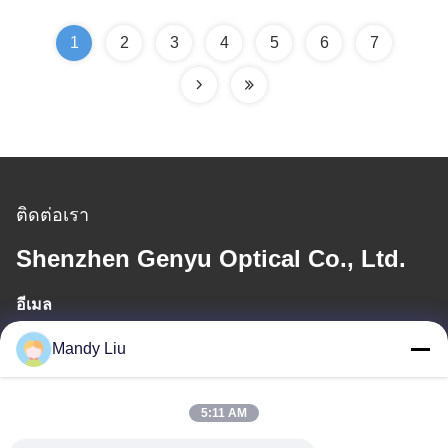
1
2
3
4
5
6
7
ติดต่อเรา
Shenzhen Genyu Optical Co., Ltd.
อีเมล
Tan@genyudisplay.com
Mandy Liu
เวลาทํางาน
5:11 AM
9:00-18:00