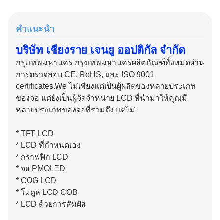
คําแนะนํา
บริษัท เชียงราย เจนยู ออปติกัล จํากัด
กรุงเทพมหานคร กรุงเทพมหานครผลิตภัณฑ์ทั้งหมดผ่าน
การตรวจสอบ CE, RoHS, และ ISO 9001
certificates.We ไม่เพียงแต่เป็นผู้ผลิตของหลายประเภท
ของจอ แต่ยังเป็นผู้จัดจําหน่าย LCD ที่นํามาให้คุณมี
หลายประเภทของจอที่รวมถึง แต่ไม่
* TFT LCD
* LCD ที่กําหนดเอง
* กราฟฟิก LCD
* จอ PMOLED
* COG LCD
* โมดูล LCD COB
* LCD ด้วยการสัมผัส