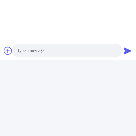
เวลาทํางาน
9:00-18:00
ที่อยู่ของเรา
ที่อยู่
ชั้น 5 อาคาร 8 ฮัวเฟง อินเตอร์เนชั่นแนล สมาร์ท เมด ซิตี้ ชาจิง บา
ออน เชียงใหม่ กวางดง จีน
โทรศัพท์
86-755-27856531
Photo
Video Call
Audio Call
จีน ดี คุณภาพ หน้าจอ LCD ส่วนตัว ผู้จัดจําหน่าย.ลิขสิทธิ์ -2026
Shenzhen Genyu Optical Co., Ltd. ทั้งหมด สิทธิพิเศษ
นโยบายความเป็นส่วนตัว
|
แผนผังเว็บไซต์