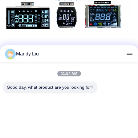
Mandy Liu
11:54 AM
Good day, what product are you looking for?
ติดต่อเรา
Shenzhen Genyu Optical Co., Ltd.
อีเมล
Tan@genyudisplay.com